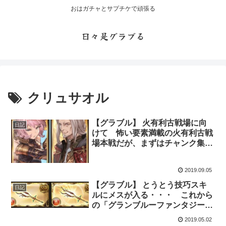
おはガチャとサプチケで頑張る
日々是グラブる
クリュサオル
【グラブル】 火有利古戦場に向
日記
けて 怖い要素満載の火有利古戦
場本戦だが、まずはチャンク集
め・・・
2019.09.05
【グラブル】 とうとう技巧スキ
日記
ルにメスが入る・・・ これから
の「グランブルーファンタジー」
2019年5月号更新
2019.05.02