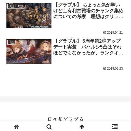
【グラブル】 ちょっと気が早い
検証・考察
けど土有利古戦場のチャンク集め
についての考察 理想はクリュサ
オル、オクトー含めての開幕オー
バーチェインか
2019.04.21
【グラブル】 5周年第2弾アップ
日記
デート実装 バハルシ5凸はそれ
ほどでもなかったが、ランクキャ
ップ解放が難しすぎた・・・・
2019.03.23
日々是グラブる
© 2016 日々是グラブる.