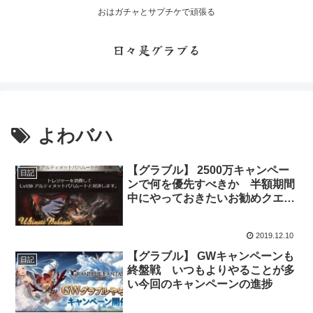
おはガチャとサプチケで頑張る
日々是グラブる
よわバハ
【グラブル】 2500万キャンペー
日記
ンで何を優先すべきか 半額期間
中にやっておきたいお勧めクエス
トを考える
2019.12.10
【グラブル】 GWキャンペーンも
日記
終盤戦 いつもよりやることが多
い今回のキャンペーンの進捗