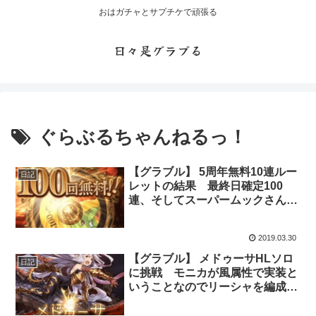
おはガチャとサプチケで頑張る
日々是グラブる
ぐらぶるちゃんねるっ！
【グラブル】 5周年無料10連ルー
日記
レットの結果 最終日確定100
連、そしてスーパームックさん降
臨ですぞ！
2019.03.30
【グラブル】 メドゥーサHLソロ
日記
に挑戦 モニカが風属性で実装と
いうことなのでリーシャを編成し
て前哨戦をしてみた