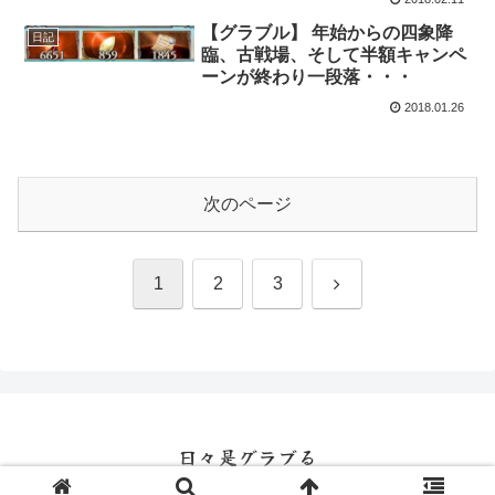
【グラブル】 年始からの四象降
日記
臨、古戦場、そして半額キャンペ
ーンが終わり一段落・・・
2018.01.26
次のページ
次
1
2
3
へ
日々是グラブる
© 2016 日々是グラブる.