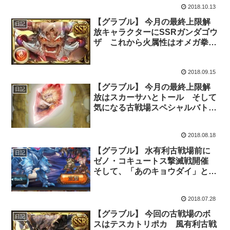
2018.10.13
【グラブル】 今月の最終上限解
日記
放キャラクターにSSRガンダゴウ
ザ これから火属性はオメガ拳編
成が主流となってくるか？
2018.09.15
【グラブル】 今月の最終上限解
日記
放はスカーサハとトール そして
気になる古戦場スペシャルバト
ル・・・
2018.08.18
【グラブル】 水有利古戦場前に
日記
ゼノ・コキュートス撃滅戦開催
そして、「あのキョウダイ」とは
一体・・・ 【ぐらぶるちゃんね
るっ!更新】
2018.07.28
【グラブル】 今回の古戦場のボ
日記
スはテスカトリポカ 風有利古戦