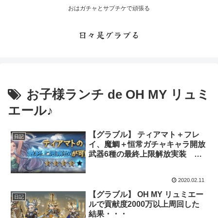
おはガチャとサプチケで頑張る
日々是グラブる
お子様ランチ de OH MY リュミ
エール♪
【グラブル】 ティアマト＋フレ
日記
イ、魔鯛＋恒常ガチャキャラ開放
武器6種の最終上限解放実装 ダ
マも金剛晶も・・・足らぬ・・・
っ
2020.02.11
【グラブル】 OH MY リュミエー
日記
ルで貢献度2000万以上周回した
結果・・・