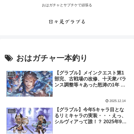
おはガチャとサプチケで頑張る
日々是グラブる
おはガチャ一本釣り
【グラブル】メインクエスト第1
日記
部完、古戦場の改修、十天衆バラ
ンス調整等々あった怒涛の1年 少
し早い2025年の振り返り
2025.12.14
【グラブル】今年5キャラ目とな
日記
るリミキャラの実装・・・えっ、
シルヴィアって誰！？ 2025年9月
グランデフェス開催