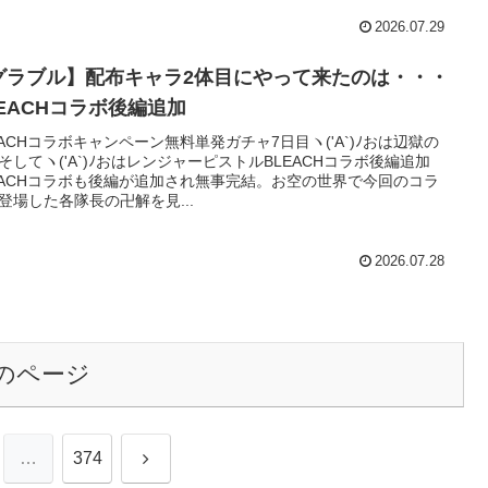
2026.07.29
グラブル】配布キャラ2体目にやって来たのは・・・
LEACHコラボ後編追加
EACHコラボキャンペーン無料単発ガチャ7日目ヽ('A`)ﾉおは辺獄の
そしてヽ('A`)ﾉおはレンジャーピストルBLEACHコラボ後編追加
EACHコラボも後編が追加され無事完結。お空の世界で今回のコラ
登場した各隊長の卍解を見...
2026.07.28
のページ
次
…
374