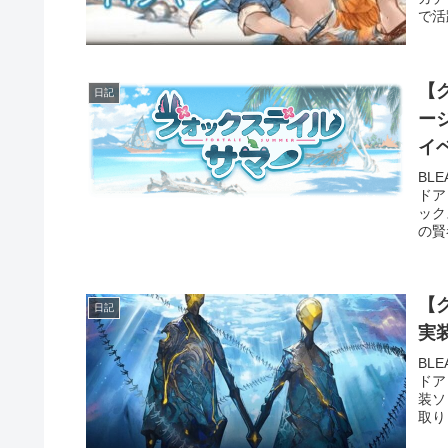
で活
【グ
日記
ー
イ
BL
ドア
ック
の賢
【
日記
BL
ドア
装ソ
取り