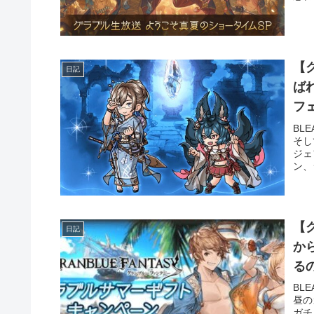
【
日記
ばれ
フ
BL
そし
ジェ
ン、
【
日記
から開催？ 騎空
る
BL
昼の
ガチ