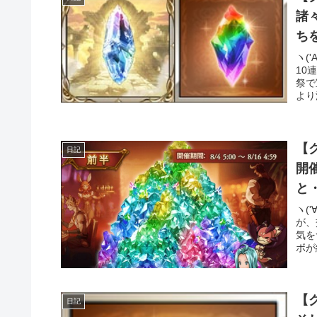
諸々・・・ 8
ち
ヽ(
10
祭で
より
【
日記
開催 更に毎日最大宝晶石2000個
と
ヽ(
が、
気を
ボが
【
日記