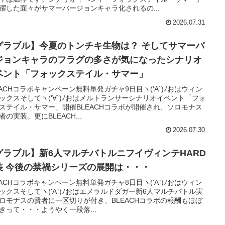
躍した面々がサマーバージョンキャラ化されるの...
2026.07.31
ラブル】今夏のトンチキ生物は？ そしてサマーバ
ジョンキャラのフラグの多さが気になったシナリオ
ベント「フォックステイル・サマー」
EACHコラボキャンペーン無料単発ガチャ9日目ヽ('A`)ﾉおはウィン
ックスそしてヽ('∀`)ﾉおはメルトランサーシナリオイベント「フォ
ステイル・サマー」開催BLEACHコラボが開催され、ソロモナス
者の実装。更にBLEACH...
2026.07.30
グラブル】新6人マルチバトルニフイヴィンテHARD
実装 今後の禁禍シリーズの展開は・・・
EACHコラボキャンペーン無料単発ガチャ8日目ヽ('A`)ﾉおはウィン
ックスそしてヽ('A`)ﾉおはエメラルドダガー新6人マルチバトル実
ロモナスの賢者に一区切りが付き、BLEACHコラボの報酬もほぼ
きって・・・ようやく一段落...