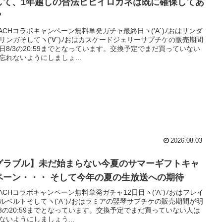
して、1年越しの合法ヒヒイロカネは既に確保してあ
？
EACHコラボキャンペーン無料単発ガチャ最終日ヽ('A`)ﾉおはサンダ
リンガそしてヽ('∀`)ﾉおはカスケードジェリーサプチケの販売期間
日8/3の20:59までとなっています。交換予定でまだ買っていない
忘れないようにしましょ...
2026.08.03
グラブル】未だ始まらない今夏のサマーギフトキャ
ンペーン・・・ そして今年の夏の生放送への期待
EACHコラボキャンペーン無料単発ガチャ12日目ヽ('A`)ﾉおはフレイ
ルベルトそしてヽ('A`)ﾉおはラミアの竪琴サプチケの販売期間が明
/3の20:59までとなっています。交換予定でまだ買っていない人は
ないようにしましょう...