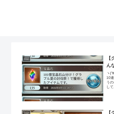
【
日記
ん
ヽ(
10
うの
して
【
日記