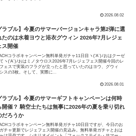
2026.08.02
グラブル】今夏のサマーバージョンキャラ第2弾に選
たのは水着ヨウと浴衣グウィン 2026年7月レジェ
ェス開催
EACHコラボキャンペーン無料単発ガチャ11日目ヽ('A`)ﾉおはクーゼ
てヽ('A`)ﾉおはミノタウロス2026年7月レジェフェス開催今回のレ
フェスで実装のフラグが立ったと思っていたのはヨウ、グウィ
シスの3枚。そして、実際に...
2026.08.01
グラブル】今夏のサマーギフトキャンペーンは何時
士たちは無事に2026年の夏を乗り切れ
のだろうか
EACHコラボキャンペーン無料単発ガチャ10日目ですが、今日のお
ガチャ更新でレジェフェス開催の見込み。無料単発ガチャとおは
ャは温存です。シナリオイベント「フォックステイル・サマー」