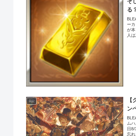
そ
る
BL
ーカ
が本
人は
【
日記
BL
ムハ
日8
忘れ