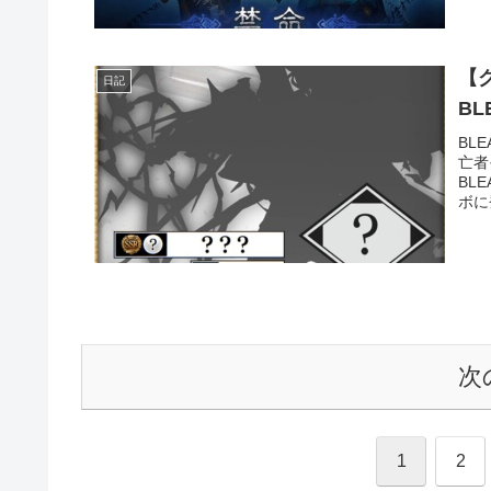
【
日記
B
BL
亡者
BL
ボに
次
1
2