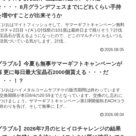
月グランデフェスまでにどれくらい手持
を増やすことが出来そうか
'A`)ﾉおはマイトフィッシュそして、サマーギフトキャンペーン無料
連ガチャ2日目ヽ('A`)ﾉ討伐祭の101億は最終日まで残りそう？討伐
宝晶石が貰えるようになったので、どこのマルチバトルもいつも
活気づいている気がします。討伐...
2026.08.05
グラブル】今夏も無事サマーギフトキャンペーンが
貰える・・・だ
・・・！？
'∀`)ﾉおはハイメタルコームサプチケの販売期間は終わっています
交換期限が本日8/4の20:59までとなっています。交換のし忘れに
つけましょう。サマーギフトキャンペーン第1弾開催BLEACHコラ
終わりを告げ、そして無事に【グ...
2026.08.04
グラブル】2026年7月のヒヒイロチャレンジの結果