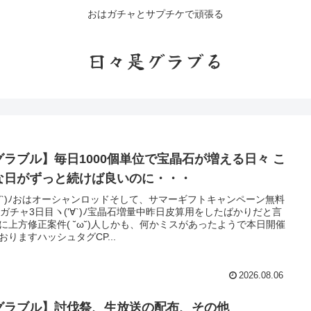
おはガチャとサプチケで頑張る
日々是グラブる
グラブル】毎日1000個単位で宝晶石が増える日々 こ
な日がずっと続けば良いのに・・・
'∀`)ﾉおはオーシャンロッドそして、サマーギフトキャンペーン無料
連ガチャ3日目ヽ('∀`)ﾉ宝晶石増量中昨日皮算用をしたばかりだと言
に上方修正案件( ˘ω˘)人しかも、何かミスがあったようで本日開催
おりますハッシュタグCP...
2026.08.06
グラブル】討伐祭、生放送の配布、その他